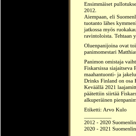
Ensimmäiset pullotukse
2012.
Aiempaan, eli Suomenli
tuotanto lähes kymmenke
jatkossa myös ruokakaup
ravintoloista.
Tehtaan y
Oluenpanijoina ovat toi
panimomestari Matthia
Panimon omistaja vaiht
Fiskarsissa siajaitseva 
maahantuonti- ja jakel
Drinks Finland on osa 
Keväällä 2021 laajamitt
päätettiin siirtää Fisk
alkuperäinen pienpanim
Etiketti: Arvo Kulo
__________
2012 -
2020
Suomenlinn
2020 -
2021
Suomenlinn