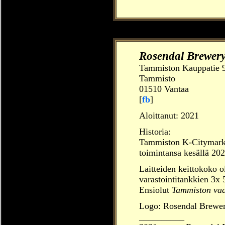
Rosendal Brewer
Tammiston Kauppatie 
Tammisto
01510 Vantaa
[
fb
]
Aloittanut:
2021
Historia:
Tammiston K-Citymarkett
toimintansa kesällä 20
Laitteiden keittokoko ol
varastointitankkien 3x 5
Ensiolut
Tammiston va
Logo: Rosendal Brewer
__________