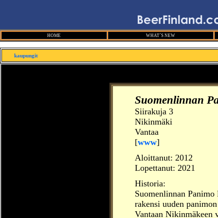
HOME
WHAT´S NEW
kaupungit
Suomenlinnan Pa
Siirakuja 3
Nikinmäki
Vantaa
[
www
]
Aloittanut:
2012
Lopettanut: 2021
Historia:
Suomenlinnan Panimo la
rakensi uuden panimon 
Vantaan Nikinmäkeen v