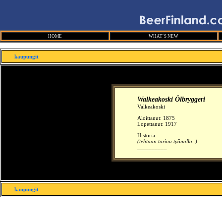
HOME
WHAT´S NEW
kaupungit
Walkeakoski Ölbryggeri
Valkeakoski
Aloittanut:
1875
Lopettanut: 1917
Historia:
(tehtaan tarina työnalla..)
__________
kaupungit