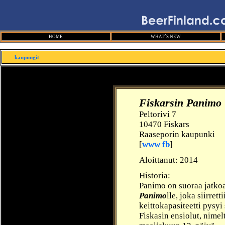
HOME
WHAT´S NEW
kaupungit
Fiskarsin Panimo
Peltorivi 7
10470 Fiskars
Raaseporin kaupunki
[
www
fb
]
Aloittanut:
2014
Historia:
Panimo on suoraa jatko
Panimo
lle,
joka siirrett
keittokapasiteetti pysyi 
Fiskasin ensiolut, nimel