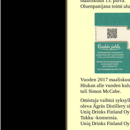
maaliskuun 13. päivä
.
Oluenpanijana toimi alu
Vuoden 2017 maaliskuu
Hiukan alle vuoden kul
tuli Simon McCabe.
Omistaja vaihtui syksyl
oleva Ägräs Distillery s
Uniq Drinks Finland Oy
Tukku -konsernia.
Uniq Drinks Finland Oy 