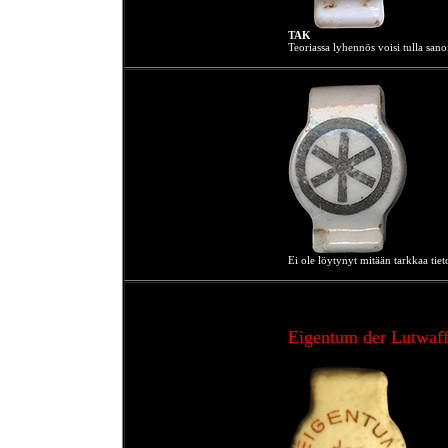
TAK
Teoriassa lyhennös voisi tulla san
Ei ole löytynyt mitään tarkkaa ti
Eigentum der Lutwaf