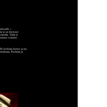
uftwaffe =
ttä se on löytynyt
tteella. Tästä ei
 panimon voimin)
ffe korkista kertyy ja jos
Tanskassa, Puolassa ja