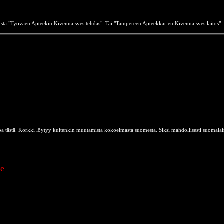
oista "Työväen Apteekin Kivennäisvesitehdas". Tai "Tampereen Apteekkarien Kivennäisvesilaitos".
etoa tästä. Korkki löytyy kuitenkin muutamista kokoelmasta suomesta. Siksi mahdollisesti suomal
fe