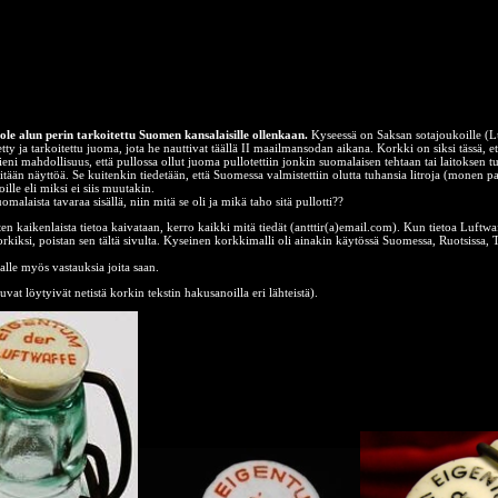
le alun perin tarkoitettu Suomen kansalaisille ollenkaan.
Kyseessä on Saksan sotajoukoille (L
ty ja tarkoitettu juoma, jota he nauttivat täällä II maailmansodan aikana. Korkki on siksi tässä, e
eni mahdollisuus, että pullossa ollut juoma pullotettiin jonkin suomalaisen tehtaan tai laitoksen tuo
tään näyttöä. Se kuitenkin tiedetään, että Suomessa valmistettiin olutta tuhansia litroja (monen
oille eli miksi ei siis muutakin.
uomalaista tavaraa sisällä, niin mitä se oli ja mikä taho sitä pullotti??
joten kaikenlaista tietoa kaivataan, kerro kaikki mitä tiedät (antttir(a)email.com). Kun tietoa Luftwa
rkiksi, poistan sen tältä sivulta. Kyseinen korkkimalli oli ainakin käytössä Suomessa, Ruotsissa, 
 alle myös vastauksia joita saan.
at löytyivät netistä korkin tekstin hakusanoilla eri lähteistä).