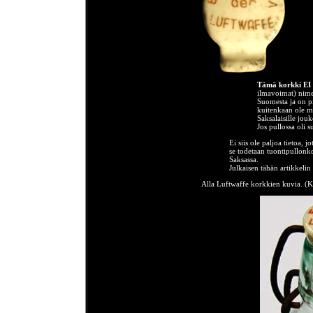
Tämä korkki EI o
ilmavoimat) nimet
Suomesta ja on pi
kuitenkaan ole mi
Saksalaisille jouk
Jos pullossa oli s
Ei siis ole paljoa tietoa, 
se todetaan tuontipullonko
Saksassa.
Julkaisen tähän artikkelin
Alla Luftwaffe korkkien kuvia. (Kuv