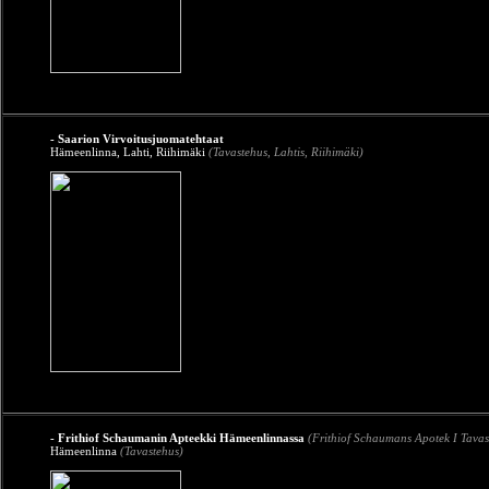
- Saarion Virvoitusjuomatehtaat
Hämeenlinna, Lahti, Riihimäki
(Tavastehus, Lahtis, Riihimäki)
- Frithiof Schaumanin Apteekki Hämeenlinnassa
(Frithiof Schaumans Apotek I Tavas
Hämeenlinna
(Tavastehus)