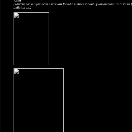
Kemi
(Järvenpäässä sijainneen
Tuusulan Virvoke
nimisen virvoitusjuomatehtaan varastosta (j
pulloissaan.)