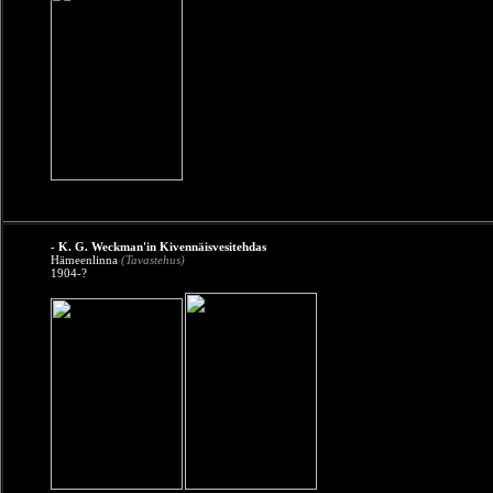
- K. G. Weckman'in Kivennäisvesitehdas
Hämeenlinna
(Tavastehus)
1904-?