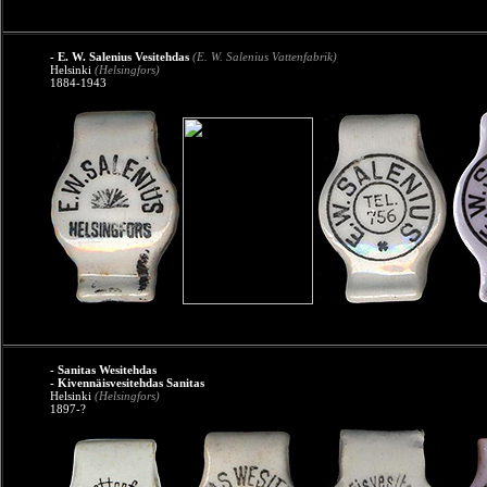
- E. W. Salenius Vesitehdas
(E. W. Salenius Vattenfabrik)
Helsinki
(Helsingfors)
1884-1943
- Sanitas Wesitehdas
- Kivennäisvesitehdas Sanitas
Helsinki
(Helsingfors)
1897-?