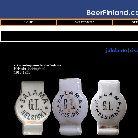
HOME
WHAT´S NEW
GUE
johdanto
|
siv
- Virvoitusjuomatehdas Salama
Helsinki
(Helsingfors)
1916-1935