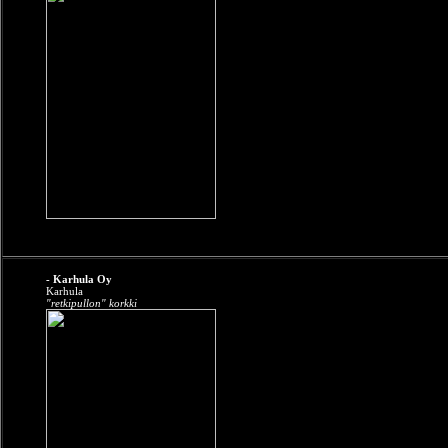
- Karhula Oy
Karhula
"retkipullon" korkki