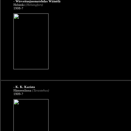
- Wirvoitusjuomatehdas Wäinölä
Helsinki
(Helsingfors)
1908-?
- K. K. Karisto
Hämeenlinna
(Tavastehus)
1909-?