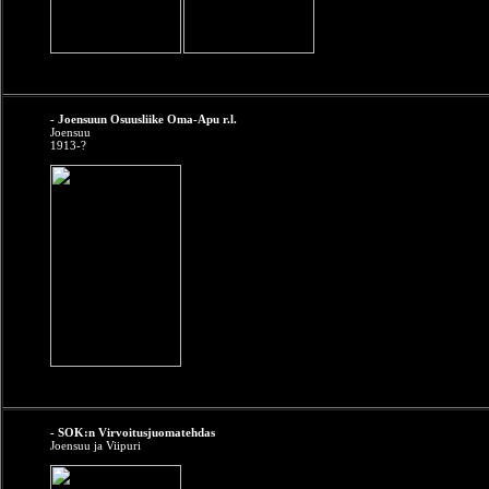
- Joensuun Osuusliike Oma-Apu r.l.
Joensuu
1913-?
- SOK:n Virvoitusjuomatehdas
Joensuu ja Viipuri