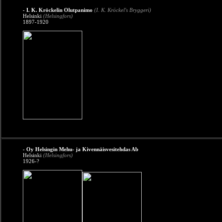
- I. K. Kröckelin Olutpanimo
(I. K. Kröckel's Bryggeri)
Helsinki
(Helsingfors)
1897-1920
- Oy Helsingin Mehu- ja Kivennäisvesitehdas Ab
Helsinki
(Helsingfors)
1926-?