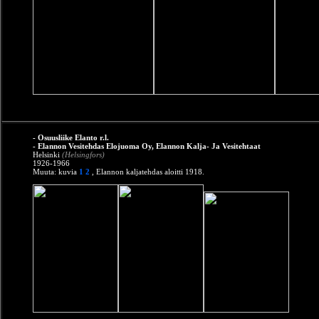
- Osuusliike Elanto r.l.
- Elannon Vesitehdas Elojuoma Oy, Elannon Kalja- Ja Vesitehtaat
Helsinki
(Helsingfors)
1926-1966
Muuta: kuvia
1
2
, Elannon kaljatehdas aloitti 1918.