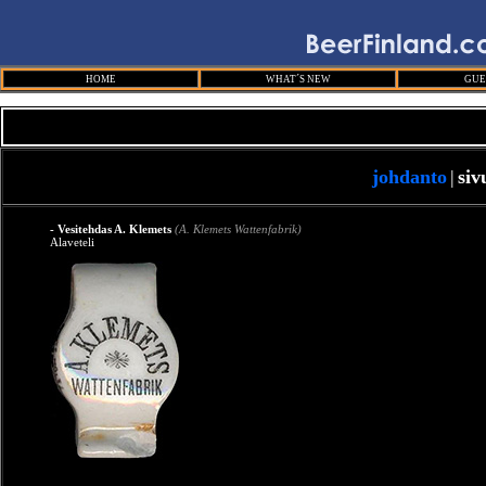
HOME
WHAT´S NEW
GUE
johdanto
|
siv
- Vesitehdas A. Klemets
(A. Klemets Wattenfabrik)
Alaveteli