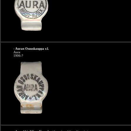
- Auran Osuuskauppa r.l.
Aura
1906-?