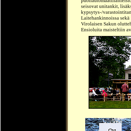
puoliautomaattilaitteist
seisovat unitankit, lisä
kypsytys-/varastointita
Laitehankinnoissa sekä
Virolaisen Sakun olutt
Ensioluita maisteltiin a