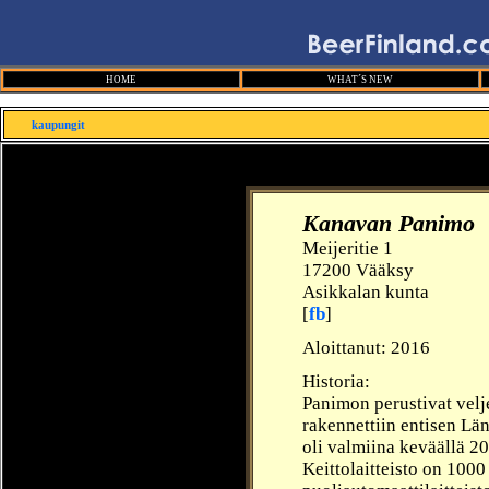
HOME
WHAT´S NEW
kaupungit
Kanavan Panimo
Meijeritie 1
17200 Vääksy
Asikkalan kunta
[
fb
]
Aloittanut:
2016
Historia:
Panimon perustivat velj
rakennettiin entisen Län
oli valmiina keväällä 20
Keittolaitteisto on 1000 