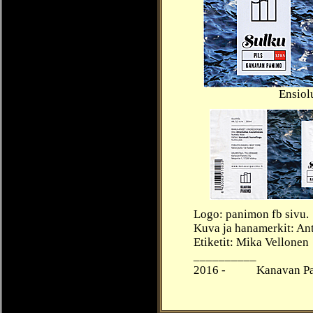
Ensiolu
Logo: panimon fb sivu.
Kuva ja hanamerkit: Ant
Etiketit: Mika Vellonen
__________
2016 -
____
Kanavan Pa