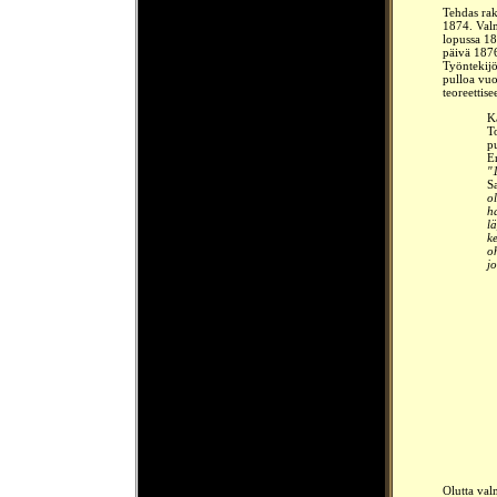
Tehdas rak
1874. Valm
lopussa 18
päivä 187
Työntekijö
pulloa vuo
teoreettise
K
To
p
E
"
S
ol
h
l
k
oh
j
Olutta val