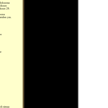
elokuussa
mikuun
ikuun 29.
joona
tteiden ym.
ee
ta
oli simaa