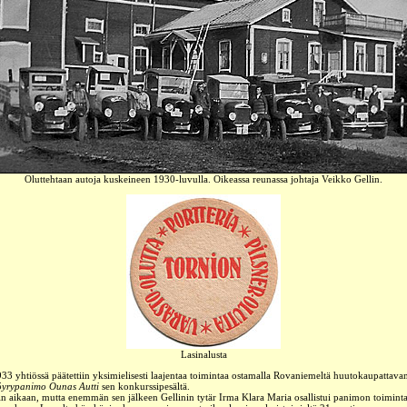
Oluttehtaan autoja kuskeineen 1930-luvulla. Oikeassa reunassa johtaja Veikko Gellin.
Lasinalusta
3 yhtiössä päätettiin yksimielisesti laajentaa toimintaa ostamalla Rovaniemeltä huutokaupattavan
yrypanimo Ounas Autti
sen konkurssipesältä.
ain aikaan, mutta enemmän sen jälkeen Gellinin tytär Irma Klara Maria osallistui panimon toimint