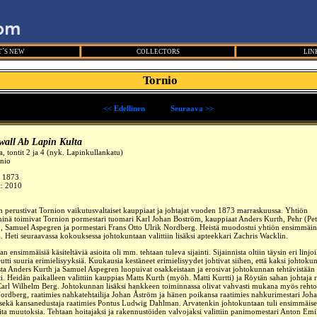
´S NEW
COLLECTORS
LIN
Tornio
<< Edellinen
_____
Seuraava >>
wall Ab Lapin Kulta
a, tontit 2 ja 4 (nyk. Lapinkullankatu)
nio
:
1873
t: 2010
n perustivat Tornion
vaikutusvaltaiset
kauppiaat
ja johtajat vuoden 1873 marraskuussa. Yhtiön
nä toimivat Tornion pormestari tuomari Karl Johan Boström, kauppiaat Anders Kurth, Pehr (Pet
r., Samuel Aspegren ja pormestari Frans Otto Ulrik Nordberg. Heistä muodostui yhtiön ensimmäi
. Heti seuraavassa kokouksessa johtokuntaan valittiin lisäksi apteekkari Zachris Wacklin.
 ensimmäisiä käsiteltäviä asioita oli mm. tehtaan tuleva sijainti. Sijainnista oltiin täysin eri linjoil
utti suuria erimielisyyksiä. Kuukausia kestäneet erimielisyydet johtivat siihen, että kaksi johtoku
ta Anders Kurth ja Samuel Aspegren luopuivat osakkeistaan ja erosivat johtokunnan tehtävistään
ti. Heidän paikalleen valittiin kauppias Matts Kurth (myöh. Matti Kurtti) ja
Röytän sahan johtaja r
Carl Wilhelm Berg
. Johtokunnan lisäksi hankkeen toiminnassa olivat vahvasti mukana myös rehto
rdberg, raatimies nahkatehtailija Johan Åström ja hänen poikansa raatimies nahkurimestari Joh
sekä kansanedustaja raatimies Pontus Ludwig Dahlman. Arvatenkin johtokuntaan tuli ensimmäis
ita muutoksia. Tehtaan hoitajaksi ja rakennustöiden valvojaksi valittiin panimomestari Anton Emi