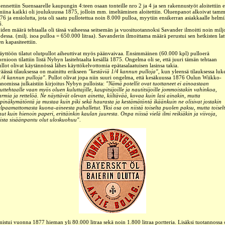
ennettiin Suensaarelle kaupungin 4:teen osaan tonteille nro 2 ja 4 ja sen rakennustyöt aloitettiin 
iina kaikki oli joulukuussa 1875, jolloin mm. imeltäminen aloitettiin. Oluenpanot alkoivat tam
76 ja ensiolutta, jota oli saatu pullotettua noin 8.000 pulloa, myytiin ensikerran asiakkaalle helm
6.
iden määrä tehtaalla oli tässä vaiheessa seitsemän ja vuosituotannoksi Savander ilmoitti noin mil
dessa. (milj. isoa pulloa = 650.000 litraa). Savanderin ilmoittama määrä perustui sen hetkisten la
en kapasiteettiin.
äyttöön tilatut olutpullot aiheuttivat myös päänvaivaa. Ensimmäinen (60.000 kpl) pulloerä
rnioon tilattiin Iistä Nybyn lasitehtaalta kesällä 1875. Ongelma oli se, että juuri tämän tehtaan
ullot olivat käytännössä lähes käyttökelvottomia epätasalaatuisen lasinsa takia.
räässä tilauksessa on mainittu erikseen
"kestäviä 1/4 kannun pulloja"
, kun yleensä tilauksessa luk
1/4 kannun pulloja"
. Pullot olivat jopa niin suuri ongelma, että kesäkuussa 1876 Oulun Wiikko-
anomissa julkaistiin kirjoitus Nybyn pulloista:
"Nämä potellit ovat tuottaneet ei ainoastaan
uttehtaalle vaan myös oluen kuluttajille, kaupitsijoille ja nautitsijoille jommoistakin vahinkoa,
armia ja rettelöä. Ne näyttävät olevan ainetta, kiiltävää, kovaa kuin lasi ainakin, mutta
äpinäkymätöntä ja mustaa kuin piki sekä haurasta ja kestämätöntä ikäänkuin ne olisivat jostakin
elpaamattomasta kuona-aineesta puhalletut. Yksi osa on niistä toiselta puolen paksu, mutta toisel
ut kuin hienoin paperi, erittäinkin kaulan juuresta. Onpa niissä vielä ilmi reikiäkin ja viivoja,
oista sisäänpantu olut uloskuohuu"
.
mistui vuonna 1877 hieman yli 80.000 litraa sekä noin 1.800 litraa portteria. Lisäksi tuotannossa 