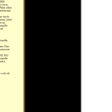
.000
un kyse
 Näin ollen
 tehtävään
ran myös
ttaa yhtiö
levan
tajille
nsä
römille.
ans Otto
nttoristi
n 92.052
nimelle
0 mk
).
 veli oli