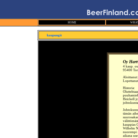
HOME
WHAT
kaupungit
Oy Hart
4 kaup. os
95400 Tor
Aloittanut
Lopettanu
Historia:
Oluttehtaa
puuhamiehi
Heickell j
johtokunta
Johtokunnan
tämän aihe
suurosakas
välittömäs
kauppias 
Wilhelm No
nuorempi 
aikana use