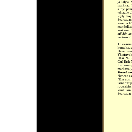
ja kaljaa.
markkaa. T
siirtyi pa
tehtaalle 
löytyi höy
Seuraavana
vuonna 187
mahdollisi
kesäkuun 3
mikään ku
mukaisesti
Tulevaisu
huutokaupa
Hänen suun
Yhteistyök
Ulrik Nord
Carl Erik 
Konkurssi
markasta j
Torneå Po
Nimenä es
Näin uusi 
isännöitsij
ruotsalais
kuuluisan 
Seuraavat 