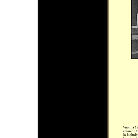
Vuonna 193
entinen
Hö
Jo kieltol