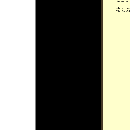
Savander.
Oluttehtaa
Yhtiön sää