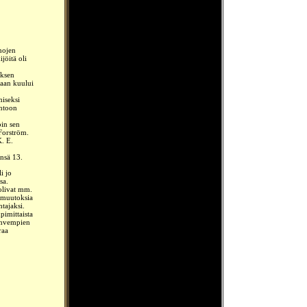
nojen
jöitä oli
uksen
ntaan
kuului
miseksi
ntoon
oin sen
Forström.
K. E.
ensä 13.
i jo
sa.
 olivat mm.
a muutoksia
htajaksi.
pimittaista
ahvempien
raa