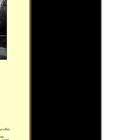
a ollut
aan