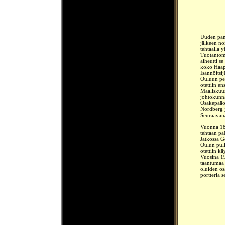
Uuden pani
jälkeen no
tehtaalla y
Tuotantomä
aiheutti s
koko Haapa
Isännöitsi
Ouluun per
otettiin e
Maaliskuus
johtokunn
Osakepääom
Nordberg j
Seuraavana
Vuonna 189
tehtaan pä
Jatkossa G
Oulun pull
otettiin k
Vuosina 19
taantumaa
oluiden os
portteria s