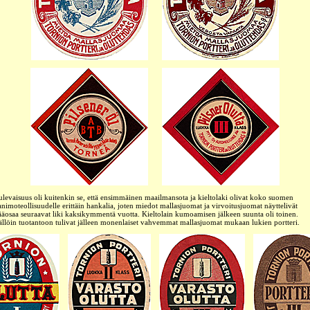
ulevaisuus oli kuitenkin se, että ensimmäinen maailmansota ja kieltolaki olivat koko suomen
animoteollisuudelle erittäin hankalia, joten miedot mallasjuomat ja virvoitusjuomat näyttelivät
ääosaa seuraavat liki kaksikymmentä vuotta. Kieltolain kumoamisen jälkeen suunta oli toinen.
ällöin tuotantoon tulivat jälleen monenlaiset vahvemmat mallasjuomat mukaan lukien portteri.