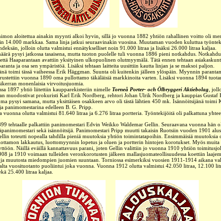
mon aloitettua ainakin myynti alkoi hyvin, sillä jo vuonna 1882 yhtiön rahallinen voitto oli me
in 14.000 markkaa. Sama linja jatkui seuraavinakin vuosina. Muutaman vuoden kuluttua työnteki
hdeksän, jolloin olutta valmistui ennätykselliset noin 91.000 litraa ja lisäksi 26.000 litraa kaljaa.
ärä pysyi jatkossa tasaisena, mutta
tuoton puolelle tuli
vuonna 1886 pieni notkahdus. Notkahd
e että Haaparantaan avattiin yksityinen ulkopuolinen olutmyymälä. Tätä ennen tehtaan asiakasku
ranta ja osa sen ympäristöä.
Lisäksi tehtaan laitteita uusittiin kautta linjan ja se maksoi paljon.
jänä toimi tässä vaiheessa Erik Häggman.
Suunta oli kuitenkin jälleen ylöspäin. Myynnin paranta
ustettiin vuonna 1890 oma pullottamo täkäläisiä markkinoita varten. Lisäksi vuonna 1894
tuota
nsikerran monenlaisia virvoitusjuomia.
sa 1897 yhtiö liitettiin kaupparekisteriin nimelle
Torneå Porter- och Ölbryggeri Aktiebolag
, joll
an muodostivat prokuristi Karl Erik Nordberg,
rehtori
Johan Ulrik Nordberg ja
kauppias Gustaf 
a pysyi samana, mutta yksittäisen osakkeen arvo oli tästä lähtien
450 mk.
Isännöitsijänä toimi 
a panimomestarina edelleen B. G. Pripp.
 vuonna olutta valmistui 81.640 litraa ja 6.276 litraa portteria. Työntekijöitä oli palkattuna yhte
9 tehtaalle palkattiin panimomestari Edvin Weikko Waldemar Gellin. Seuraavana vuonna hän ol
äpanimomestari sekä isännöitsijä. Panimomestari Pripp muutti takaisin Ruotsiin vuoden 1901 alus
ellin toteutti nopealla tahdilla pieniä muutoksia yhtiön toimintatapoihin. Ensimmäisiä muutoksia
ottamon lakkautus, luottomyynnin lopetus ja oluen ja portterin hintojen korotukset. Myös muit
äyttöön. Näillä eväillä kannattavuus parani, joten Gellin valittiin jo vuonna 1910 yhtiön toimitusjo
08 ja 1910 voimaan tulleiden veronkorotusten jälkeen mallasjuomateollisuudessa koettiin laajem
 ja muutosta miedompien juomien suuntaan. Torniossa esimerkiksi vuosien 1911-1914 aikana v
alta vuosituotanto puoliintui joka vuonna. Vuonna 1912 olutta valmistui 42.050 litraa, 12.100 lit
ekä 25.400 litraa kaljaa.