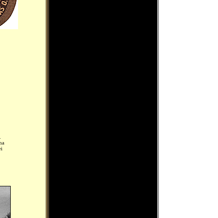
.
na
ei