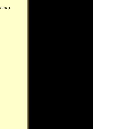
200 mk)
.