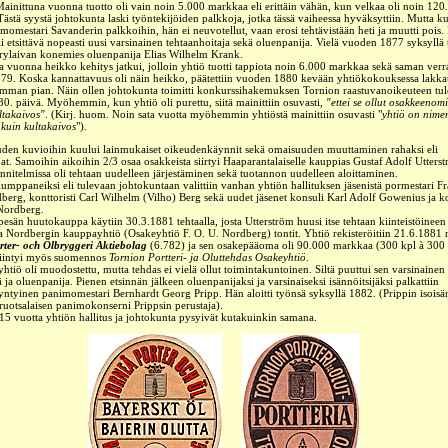
 Mainittuna vuonna tuotto oli vain noin 5.000 markkaa eli erittäin vähän, kun velkaa oli noin 120
ästä syystä johtokunta laski työntekijöiden palkkoja, jotka tässä vaiheessa hyväksyttiin. Mutta k
nimomestari Savanderin palkkoihin, hän ei neuvotellut, vaan erosi tehtävistään heti ja muutti pois.
oli etsittävä nopeasti uusi varsinainen tehtaanhoitaja sekä oluenpanija. Vielä vuoden 1877 syksyllä
rylaivan konemies oluenpanija Elias Wilhelm Krank.
 vuonna heikko kehitys jatkui, jolloin yhtiö tuotti tappiota noin 6.000 markkaa sekä saman ver
9. Koska kannattavuus oli näin heikko, päätettiin vuoden 1880 kevään yhtiökokouksessa lakkau
mman pian. Näin ollen johtokunta toimitti konkurssihakemuksen Tornion raastuvanoikeuteen tu
0. päivä. Myöhemmin, kun yhtiö oli purettu, siitä mainittiin osuvasti,
"ettei se ollut osakkeenomis
ltakaivos"
.
(Kirj. huom. Noin sata vuotta myöhemmin yhtiöstä mainittiin osuvasti "
yhtiö on nime
 kuin kultakaivos
").
uden kuvioihin kuului lainmukaiset oikeudenkäynnit sekä omaisuuden muuttaminen rahaksi eli
t. Samoihin aikoihin 2/3 osaa osakkeista siirtyi Haaparantalaiselle kaup
pias Gustaf Adolf Utterst
nitelmissa oli tehtaan uudelleen järjestäminen sekä tuotannon uudelleen aloittaminen.
umppaneiksi eli tulevaan johtokuntaan valittiin vanhan yhtiön hallituksen jäsenistä pormestari Fr
berg, konttoristi Carl Wilhelm (Vilho) Berg sekä uudet jäsenet konsuli Karl Adolf Gowenius ja
ko
Nordberg.
pesän
huutokauppa käytiin 30.3.1881 tehtaalla, josta Utterström huusi itse tehtaan kiinteistöinee
a Nordbergin kauppayhtiö (Osakeyhtiö F. O. U. Nordberg) tontit. Yhtiö rekisteröitiin 21.6.1881 
rter- och Ölbryggeri Aktiebolag
(6.782) ja sen osakepääoma oli 90.000 markkaa (300 kpl à 30
iintyi myös suomennos
Tornion Portteri- ja Oluttehdas Osakeyhtiö
.
yhtiö oli muodostettu, mutta tehdas ei vielä ollut toimintakuntoinen. Siltä puuttui sen varsinainen
ä ja oluenpanija. Pienen etsinnän jälkeen oluenpanijaksi ja varsinaiseksi isännöitsijäksi palkattiin
syntyinen panimomestari Bernhardt Georg Pripp. Hän aloitti työnsä
syksyllä 1882. (Prippin isoisän
ruotsalaisen panimokonserni Prippsin perustaja).
15 vuotta yhtiön hallitus ja johtokunta pysyivät kutakuinkin samana.