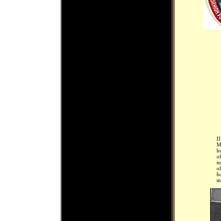
II
M
h
ol
m
o
ho
m