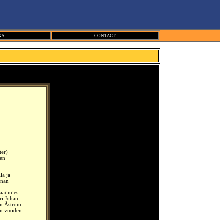
KS
CONTACT
ter)
nen
la ja
nnan
aatimies
ri Johan
an Åström
en vuoden
l