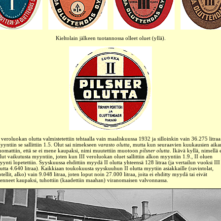
Kieltolain jälkeen tuotannossa olleet oluet (yllä).
 veroluokan olutta valmistetettiin tehtaalla vain maaliskuussa 1932 ja silloinkin vain 36.275 litraa
yyntiin se sallittiin 1.5. Olut sai nimekseen
varasto olutta
, mutta kun seuraavien kuukausien aika
uomattiin, että se ei mene kaupaksi, nimi muutettiin muotoon
pilsner olutta
. Ikävä kyllä, nimellä 
lut vaikutusta myyntiin, joten kun III veroluokan oluet sallittiin alkon myyntiin 1.9., II oluen
yynti lopetettiin. Syyskuussa ehdittiin myydä II olutta yhteensä 128 litraa (ja vertailun vuoksi III
lutta 4.640 litraa). Kaikkiaan toukokuusta syyskuuhun II olutta myytiin asiakkaille (ravintolat,
tellit, alko) vain 9.048 litraa, joten loput noin 27.000 litraa, joita ei ehditty myydä tai eivät
enneet kaupaksi, tuhottiin (kaadettiin maahan) viranomaisen valvonnassa.