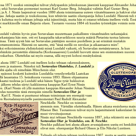
sa 1871 uusiksi omistajiksi tulivat yhdyspankin johtokunnan jäsenistä kauppiaat Alexander Joha
g sekä Sortavalan pormestari tuomari Karl Gustav Berg. Johtajaksi valittiin Karl Gustav Berg.
g ja A. J. Nissin laajensivat vuoden 1880 alusta toimintaansa uuteen viinatehtaaseen ja hakivat olut
jaa. Jatkaja saatiin jo
toukokuussa, kun tehtäviin saatiin oluenpanija Julius Lundahl. Hänestä tul
kuluttua myös tehtaan johtaja sekä isännöitsijä, mutta hän ei ostanut
tehdasta
itselleen
vielä. Ens
oi markkinoille oman Baijerin oluen. Tuotanto vuonna 1884 oli kuuden työntekijän voimin noin
a.
undahl valittiin hyvin pian Sortavalaan
muutettuaan
paikallisten viinatehtaiden tarkastajaksi.
arkastajana hän mm. otti eri kauppiailta takavarikkoon suuria määriä Pietarista tuotua
laitonta
inaa. Tästä syystä hän sai Sortavalan päättäjien suosion puolelleen ja sai erinäisiä muitakin
uottamustoimia.
Hänestä on sanottu, että "tässä meillä on nerokas ja aikaansaava mies".
ksi erikoisimmista yhdistyksistä missä Lundahl vaikutti, oli Sortavalan metsästysseura. Ja kun
elsinkiin perustettiin eläintarha (Korkeasaareen) Lundahl luovutti sinne sen ensimmäisen nuoren
roskarhun. Oluttehdas sai myös osansa, sillä myynti kohosi ennätyksiinsä.
lusta 1887 Lundahl osti itselleen koko tehtaan
rakennuksineen,
ineen ja maineen. Nimeksi tuli
Sortavalan Oluttehdas, J. Lundahl
ja
tältä ajalta oli nimeltään Münchenin olut.
 epäonni kosketti kuitenkin Lundahlia veneilyretkellä Laatokan
ällä lauantaina 15. heinäkuuta vuonna 1893. Hänen ohjaamansa
kaatui tuulessa ja Lundahl sekä hänen Signe tytär hukkuivat.
jälkeen tehdas siirtyi kaikkinensa kauppias Karl Ernst Nissin
n. (Karl Nissin oli yllä mainitun kauppias Alexander Johan Nissinin
hdas tunnettiin tästä eteenpäin nimellä
Sortavalan Olut- ja
. Karl E. Nissin ei puuttunut tehtaan toimintaan sen enempää vaan
en Ruotsalaissyntyiselle panimomestari Paul Rudolf Alexander
Neschkelle.
Neschke on toiminut
aiemmin mm. Värtsilän oluttehtaalla. Hänen aikana ensioluena main
Pilsener Bier. Tuotantoon tulivat myös laajamittaisesti kaikenlaiset l
muut
virvoitusjuomat.
Nissin myi tehtaan Neschkelle vuonna 1897, joka rekisteröi sen nim
Sortavalan Olut- ja Vesitehdas, om. R. Neschke
.
Neschke palkkasi heti alusta alkaen avustajakseen
useita eri henkilöit
olivat mm. oluenpanijat Richard Olsson ja Elis Nikolai Luntinen.
Tulipalo oli tuhota tehtaan joulukuussa 1907, mutta se saatiin sammu