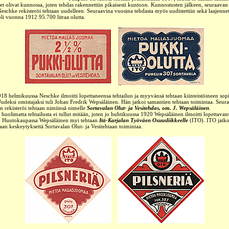
t olivat kunnossa, joten tehdas rakennettiin pikaisesti kuntoon. Kunnostusten jälkeen, seuraava
Neschke rekisteröi tehtaan uudelleen. Seuraavina vuosina tehdasta myös uudistettiin sekä laajennet
li vuonna 1912 95.700 litraa olutta.
8 helmikuussa Neschke ilmoitti lopettaneensa tehtailun ja myyvänsä tehtaan kiinteistöineen sopi
 Uudeksi omistajaksi tuli Johan Fredrik Wepsäläinen. Hän jatkoi samantien tehtaan toimintaa. Seur
 rekisteröi tehtaan nimiinsä nimelle
Sortavalan Olut- ja Vesitehdas, om. J. Wepsäläinen
.
ä huolimatta tehtailusta ei tullut mitään, joten jo huhtikuussa 1920 Wepsäläinen ilmoitti
lopettavan
. Huutokaupassa Wepsäläinen myi tehtaan
Itä-Karjalan Työväen Osuusliikkeelle
(ITO).
ITO jatk
aan keskeytyksettä Sortavalan Olut- ja Vesitehtaan toimintaa.