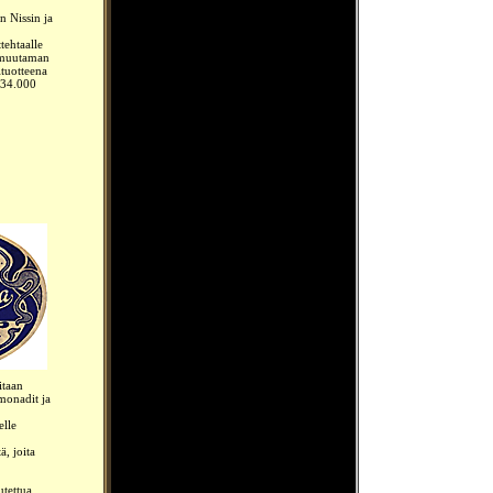
n Nissin ja
tehtaalle
i muutaman
ituotteena
 34.000
itaan
imonadit ja
elle
ä, joita
tettua.