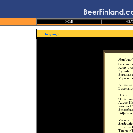
HOME
WHAT
kaupungit
Sortava
Sariolanka
Kaup. 3 osa
Kymölä
Sortavala
Viipurin l
Aloittanut
Lopettanu
Historia:
Oluttehtaa
August He
vuonna 1
Schornbaum
Baijerin ol
Vuonna 186
Sordavala
Löfström k
Tämän jälk