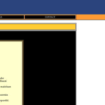
KS
CONTACT
nder
lisesti
a mainitaan
tettiin
yspankki
.