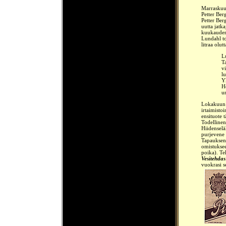
Marraskuus
Petter Ber
Petter Ber
uutta jatka
kuukauden 
Lundahl t
litraa olutt
L
T
vi
l
Y
H
u
Lokakuun a
irtaimisto
ensituote 
Todellinen
Hiidensel
purjevene 
Tapauksen 
omistuksee
poika). Te
Vesitehdas
vuokrasi s