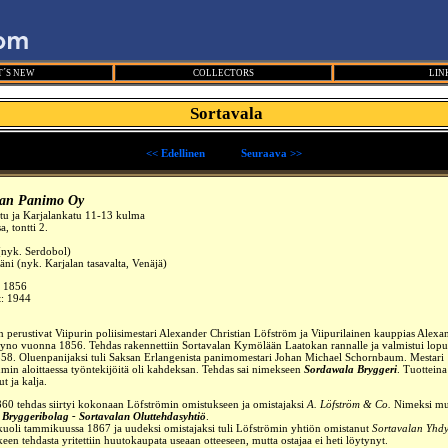
´S NEW
COLLECTORS
LIN
Sortavala
<< Edellinen
_____
Seuraava >>
lan Panimo Oy
tu ja Karjalankatu 11-13 kulma
, tontti 2.
(nyk. Serdobol)
ääni
(nyk. Karjalan tasavalta, Venäjä)
:
1856
t: 1944
n perustivat Viipurin poliisimestari Alexander Christian Löfström ja Viipurilainen kauppias Alexa
yno vuonna 1856. Tehdas rakennettiin Sortavalan
Kymölään
Laatokan rannalle ja valmistui lopul
858.
Oluenpanijaksi tuli Saksan Erlangenista panimomestari Johan Michael Schornbaum.
Mestari
in aloittaessa työntekijöitä oli kahdeksan.
Tehdas sai nimekseen
Sordawala Bryggeri
. Tuottein
ut ja kalja.
0 tehdas siirtyi kokonaan Löfströmin omistukseen ja omistajaksi
A. Löfström & Co.
Nimeksi muu
 Bryggeribolag - Sortavalan Oluttehdasyhtiö
.
uoli tammikuussa 1867 ja uudeksi omistajaksi tuli Löfströmin yhtiön omistanut
Sortavalan Yhd
een tehdasta yritettiin huutokaupata useaan otteeseen, mutta ostajaa ei heti löytynyt.