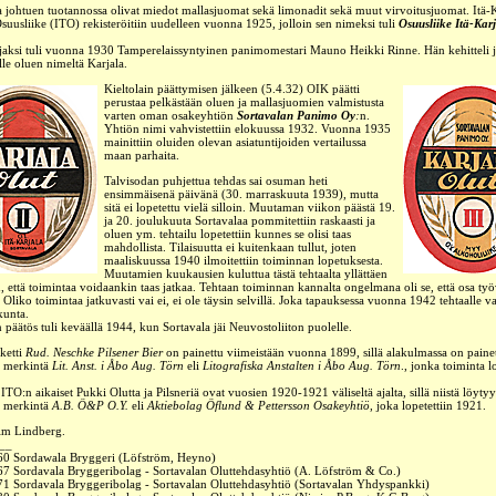
ta johtuen tuotannossa olivat miedot mallasjuomat sekä limonadit sekä muut virvoitusjuomat.
Itä-
suusliike
(ITO) rekisteröitiin
uudelleen
vuonna 1925, jolloin sen nimeksi tuli
Osuusliike Itä-Karja
aksi tuli vuonna 1930 Tamperelaissyntyinen panimomestari Mauno Heikki Rinne. Hän kehitteli j
le oluen nimeltä Karjala.
Kieltolain päättymisen jälkeen (5.4.32)
OIK
päätti
perustaa pelkästään oluen ja mallasjuomien valmistusta
varten oman osakeyhtiön
Sortavalan Panimo Oy
:
n.
Yhtiön nimi vahvistettiin elokuussa 1932. Vuonna 1935
mainittiin oluiden olevan asiatuntijoiden vertailussa
maan parhaita.
Talvisodan puhjettua tehdas sai osuman heti
ensimmäisenä päivänä (30. marraskuuta 1939), mutta
sitä ei lopetettu vielä silloin. Muutaman viikon päästä 19.
ja 20. joulukuuta Sortavalaa pommitettiin raskaasti ja
oluen ym. tehtailu lopetettiin kunnes se olisi taas
mahdollista. Tilaisuutta ei kuitenkaan tullut, joten
maaliskuussa 1940 ilmoitettiin toiminnan lopetuksesta.
Muutamien kuukausien kuluttua tästä tehtaalta yllättäen
n, että toimintaa voidaankin taas jatkaa.
Tehtaan toiminnan kannalta ongelmana oli se, että osa työ
.
Oliko toimintaa jatkuvasti vai ei, ei ole täysin selvillä. Joka tapauksessa vuonna 1942 tehtaalle val
kunta.
 päätös tuli keväällä 1944, kun Sortavala jäi Neuvostoliiton puolelle.
ketti
Rud. Neschke Pilsener Bier
on painettu viimeistään vuonna 1899, sillä alakulmassa on paine
n merkintä
Lit. Anst. i Åbo Aug. Törn
eli
Litografiska Anstalten i Åbo Aug. Törn
., jonka toiminta 
 ITO:n aikaiset Pukki Olutta ja Pilsneriä ovat vuosien 1920-1921 väliseltä ajalta, sillä niistä löyty
n merkintä
A.B. Ö&P O.Y.
eli
Aktiebolag Öflund & Pettersson Osakeyhtiö
, joka lopetettiin 1921.
Kim Lindberg.
__
60 Sordawala Bryggeri (Löfström, Heyno)
7 Sordavala Bryggeribolag - Sortavalan Oluttehdasyhtiö (A. Löfström & Co.)
871
Sordavala Bryggeribolag -
Sortavalan Oluttehdasyhtiö (Sortavalan Yhdyspankki)