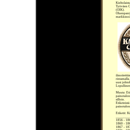
Kieltolais
Työväen O
(OIK).
Oluenpanij
markkinoil
ilmoitettii
rintamalla
uusi johto
Lopullinen
Muuta: Eti
painotalo
silloin.
Etiketeistä
painotalo
Etiketit: 
________
1856 - 18
1860 - 186
1867 - 1