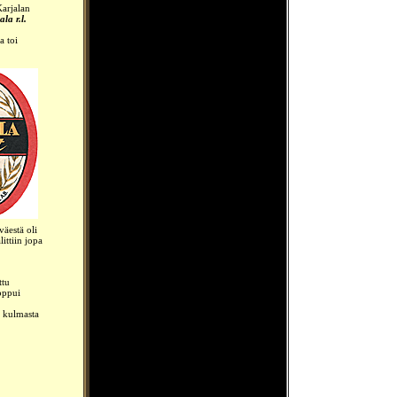
Karjalan
la r.l.
a toi
väestä oli
ittiin jopa
ttu
loppui
y kulmasta