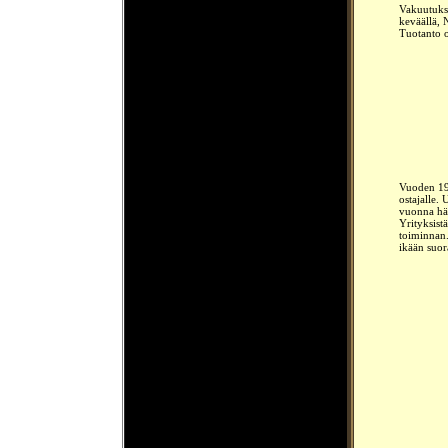
Vakuutukse
keväällä, 
Tuotanto o
Vuoden 191
ostajalle.
vuonna hän
Yrityksist
toiminnan
ikään suor