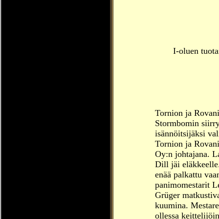
I-oluen tuot
Tornion ja Rovani
Stormbomin siirry
isännöitsijäksi v
Tornion ja Rovan
Oy:n johtajana. 
Dill jäi eläkkeell
enää palkattu vaan
panimomestarit L
Grüger matkustiva
kuumina. Mestare
ollessa keittelijö