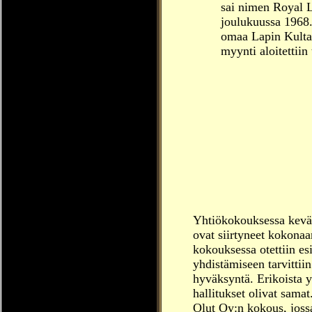
sai nimen Royal La
joulukuussa 1968
omaa Lapin Kultaa
myynti aloitettii
Yhtiökokouksessa kevää
ovat siirtyneet kokona
kokouksessa otettiin es
yhdistämiseen tarvitti
hyväksyntä. Erikoista 
hallitukset olivat sama
Olut Oy:n kokous, jossa 