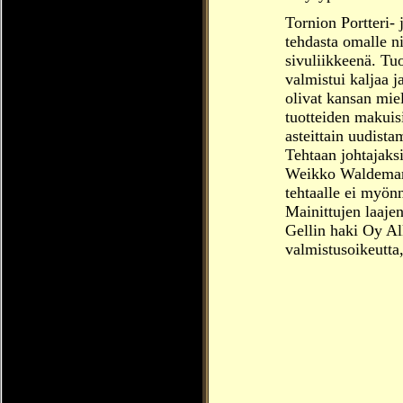
Tornion Portteri-
tehdasta omalle n
sivuliikkeenä. Tuo
valmistui kaljaa j
olivat kansan mie
tuotteiden makuis
asteittain uudist
Tehtaan johtajaks
Weikko Waldemar 
tehtaalle ei myönn
Mainittujen laaje
Gellin haki Oy Al
valmistusoikeutta