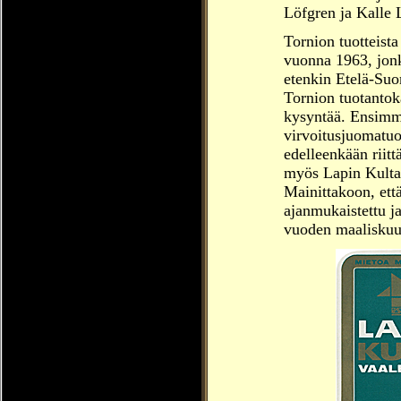
Löfgren ja Kalle 
Tornion tuotteista
vuonna 1963, jonka
etenkin Etelä-Suo
Tornion tuotantoka
kysyntää. Ensimm
virvoitusjuomatuo
edelleenkään riitt
myös Lapin Kulta
Mainittakoon, ett
ajanmukaistettu j
vuoden maalisku