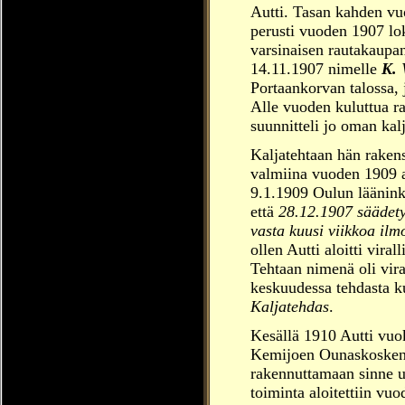
Autti. Tasan kahden vuo
perusti vuoden 1907 l
varsinaisen rautakaup
14.11.1907
nimelle
K. 
Portaankorvan talossa,
Alle vuoden kuluttua r
suunnitteli jo oman kal
Kaljatehtaan hän raken
valmiina vuoden 1909
9.1.1909 Oulun lääninko
että
28.12.1907 säädetyn
vasta kuusi viikkoa ilm
ollen Autti aloitti vira
Tehtaan nimenä oli vira
keskuudessa tehdasta ku
Kaljatehdas
.
Kesällä 1910 Autti vuok
Kemijoen Ounaskosken r
rakennuttamaan sinne u
toiminta aloitettiin vu