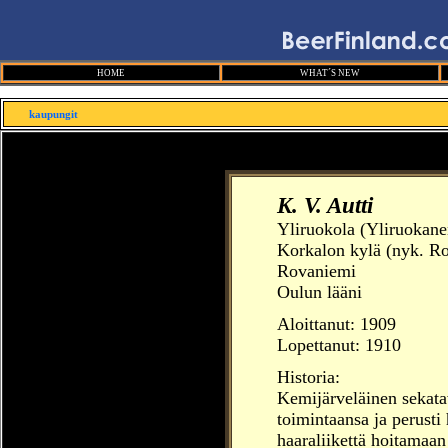
HOME
WHAT´S NEW
kaupungit
K. V. Autti
Yliruokola (Yliruokanen
Korkalon kylä (nyk. R
Rovaniemi
Oulun lääni
Aloittanut:
1909
Lopettanut: 1910
Historia:
Kemijärveläinen sekat
toimintaansa ja perusti
haaraliikettä hoitamaan