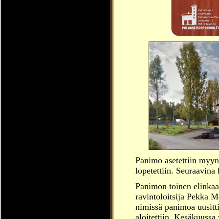
Panimo asetettiin myynt
lopetettiin. Seuraavina
Panimon toinen elinkaa
ravintoloitsija Pekka 
nimissä panimoa uusitt
aloitettiin. Kesäkuussa