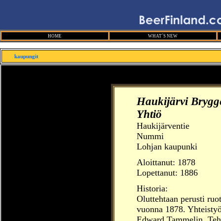
HOME
WHAT´S NEW
kaupungit
Haukijärvi Brygg
Yhtiö
Haukijärventie
Nummi
Lohjan kaupunki
Aloittanut:
1878
Lopettanut: 1886
Historia:
Oluttehtaan perusti ruo
vuonna 1878. Yhteistyö
Edward Tammelin. Teh