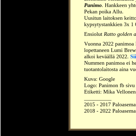
Panimo
. Hankkeen yht
Pekan poika Allu.
Uusitun laitoksen keitto
kypsytystankkien 3x 1 0
Ensiolut
Ratto golden a
Vuonna 2022 panimoa la
lopettaneen Lumi Brewi
alkoi keväällä 2022.
Si
Nummen panimoa ei heti
tuotantolaitosta aina v
Kuva: Google
Logo: Panimon fb sivu
Etiketti: Mika Vellonen
__________
2015
- 2017
Paloasema
2018 -
2022
Paloasema