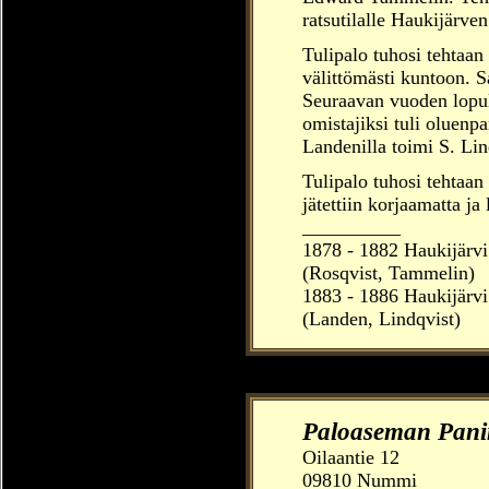
ratsutilalle Haukijärven
Tulipalo tuhosi tehtaan
välittömästi kuntoon. S
Seuraavan vuoden lopul
omistajiksi tuli oluen
Landenilla toimi S. Lin
Tulipalo tuhosi tehtaan
jätettiin korjaamatta ja 
__________
1878 - 1882 Haukijärvi
(Rosqvist, Tammelin)
1883 - 1886 Haukijärvi
(Landen, Lindqvist)
Paloaseman Pan
Oilaantie 12
09810 Nummi