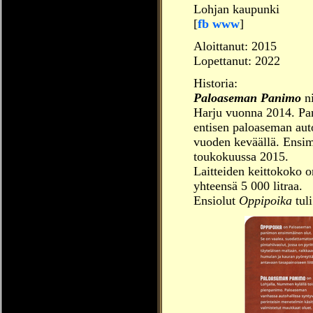
Lohjan kaupunki
[
fb
www
]
Aloittanut: 2015
Lopettanut: 2022
Historia:
Paloaseman Panimo
ni
Harju vuonna 2014. P
entisen paloaseman auto
vuoden keväällä. Ensim
toukokuussa 2015.
Laitteiden keittokoko o
yhteensä 5 000 litraa.
Ensiolut
Oppipoika
tul