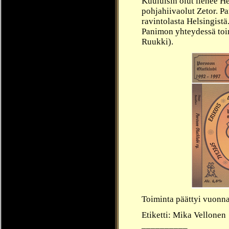
Kuuluisin olut lienee He
pohjahiivaolut Zetor. P
ravintolasta Helsingistä
Panimon yhteydessä to
Ruukki).
Toiminta päättyi vuonn
Etiketti: Mika Vellonen
__________