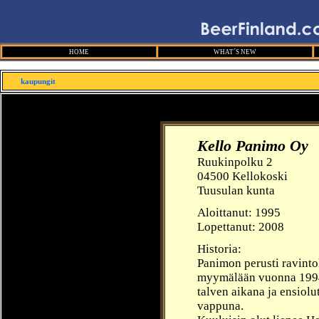
HOME
WHAT´S NEW
kaupungit
Kello Panimo Oy
Ruukinpolku 2
04500 Kellokoski
Tuusulan kunta
Aloittanut:
1995
Lopettanut: 2008
Historia:
Panimon perusti ravintol
myymälään vuonna 1994. 
talven aikana ja ensiol
vappuna.