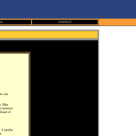
KS
CONTACT
än osa
). Hän
 ei mennyt
ukaan ei
i. Lopulta
a.