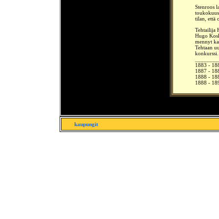
Stenroos l
toukokuuss
tilan, että
Tehtailija
Hugo Koski
mennyt kau
Tehtaan uu
konkurssi.
________
1883 - 188
1887 - 18
1888 - 18
1888 - 18
kaupungit