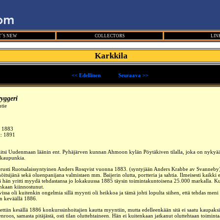
´S NEW
COLLECTORS
LIN
Karkkila
<< Edellinen
_____
Seuraava >>
yggeri
tie
:
1883
t: 1891
aitsi Uudenmaan läänin ent. Pyhäjärven kunnan Ahmoon kylän Pöytäkiven tilalla, joka on nykyä
 kaupunkia.
rusti Ruotsalaissyntyinen Anders Rosqvist vuonna 1883. (syntyjään Anders Krabbe av Svanneby
nöitsijänä sekä oluenpanijana valmistaen mm. Baijerin olutta, portteria ja sahtia. Ilmeisesti kaikki
lä hän yritti myydä tehdastansa jo lokakuussa 1885 täysin toimintakuntoisena 25.000 markalla. K
enkaan kiinnostunut.
issa oli kuitenkin ongelmia sillä myynti oli heikkoa ja tämä johti lopulta siihen, että tehdas meni
n keväällä 1886.
tettiin kesällä 1886 konkurssinhoitajien kautta myyntiin, mutta edelleenkään sitä ei saatu kaupaks
enroos, samasta pitäjästä, osti tilan oluttehtaineen. Hän ei kuitenkaan jatkanut oluttehtaan toiminta