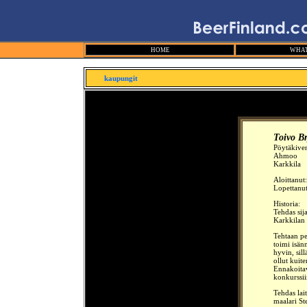
HOME
WHAT
kaupungit
Toivo Br
Pöytäkiven
Ahmoo
Karkkila
Aloittanut
Lopettanu
Historia:
Tehdas sij
Karkkilan
Tehtaan pe
toimi isän
hyvin, sil
ollut kuit
Ennakoitav
konkurssii
Tehdas lai
maalari St