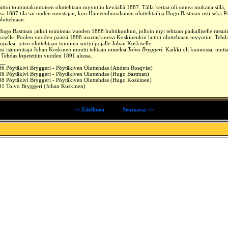
aittoi toimintakuntoisen oluttehtaan myyntiin keväällä 1887. Tällä kertaa oli onnea mukana sillä,
a 1887 tila sai uuden omistajan, kun Hämeenlinnalainen oluttehtailija Hugo Bastman osti sekä P
 oluttehtaan.
 Hugo Bastman jatkoi toimintaa vuoden 1888 huhtikuuhun, jolloin myi tehtaan paikalliselle ratsutil
selle. Puolen vuoden päästä 1888 marraskuussa Koskinenkin laittoi oluttehtaan myyntiin. Tehda
paksi, joten oluttehtaan toiminta siirtyi pojalle Johan Koskiselle.
si isännöitsijä Johan Koskinen muutti tehtaan nimeksi
Toivo Bryggeri
. Kaikki oli kunnossa, mutta
 Tehdas lopetettiin vuoden 1891 alussa.
__
6 Pöytäkivi Bryggeri - Pöytäkiven Oluttehdas (Anders Rosqvist)
88 Pöytäkivi Bryggeri - Pöytäkiven Oluttehdas (Hugo Bastman)
88 Pöytäkivi Bryggeri - Pöytäkiven Oluttehdas (Hugo Koskinen)
91 Toivo Bryggeri (Johan Koskinen)
<< Edellinen
_____
Seuraava >>