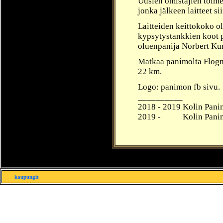
Uusien omistajien toim
jonka jälkeen laitteet s
Laitteiden keittokoko oli
kypsytystankkien koot p
oluenpanija Norbert Ku
Matkaa panimolta Flogn
22 km.
Logo: panimon fb sivu.
__________
2018 -
2019 Kolin
Pani
2019 -
____
Kolin
Pani
kaupungit