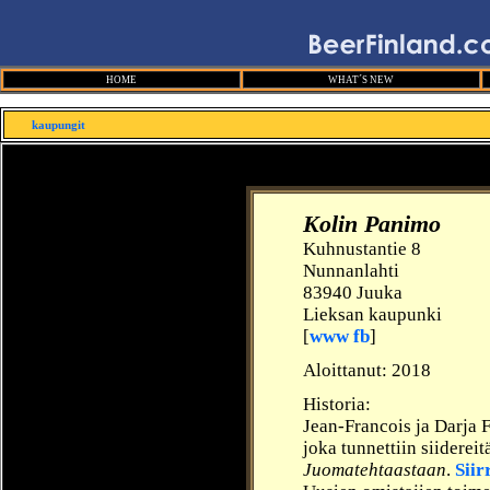
HOME
WHAT´S NEW
kaupungit
Kolin Panimo
Kuhnustantie 8
Nunnanlahti
83940 Juuka
Lieksan kaupunki
[
www
fb
]
Aloittanut:
2018
Historia:
Jean-Francois ja Darja 
joka tunnettiin siidereit
Juomatehtaastaan
.
Siir