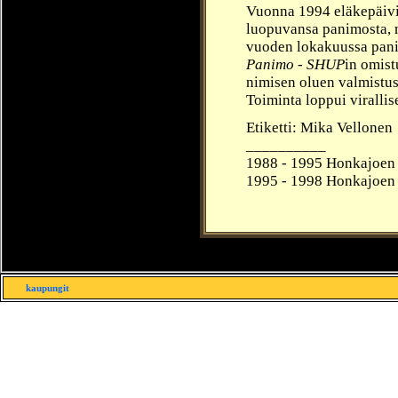
Vuonna 1994 eläkepäiviä
luopuvansa panimosta, m
vuoden lokakuussa pani
Panimo - SHUP
in omist
nimisen oluen valmistus
Toiminta loppui viralli
Etiketti: Mika Vellonen
__________
1988 - 1995 Honkajoen 
1995 - 1998
Honkajoen 
kaupungit