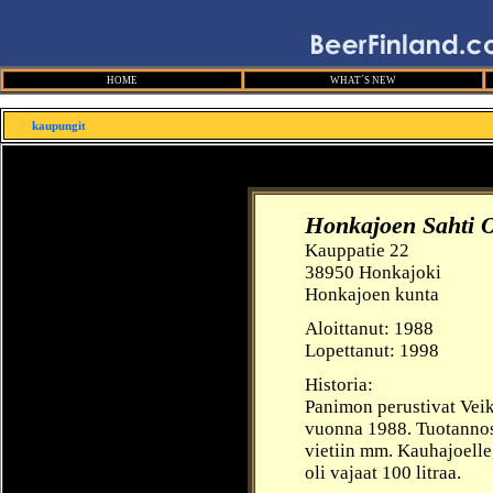
HOME
WHAT´S NEW
kaupungit
Honkajoen Sahti 
Kauppatie 22
38950 Honkajoki
Honkajoen kunta
Aloittanut:
1988
Lopettanut: 1998
Historia:
Panimon perustivat Veik
vuonna 1988. Tuotannossa
vietiin mm. Kauhajoelle,
oli vajaat 100 litraa.