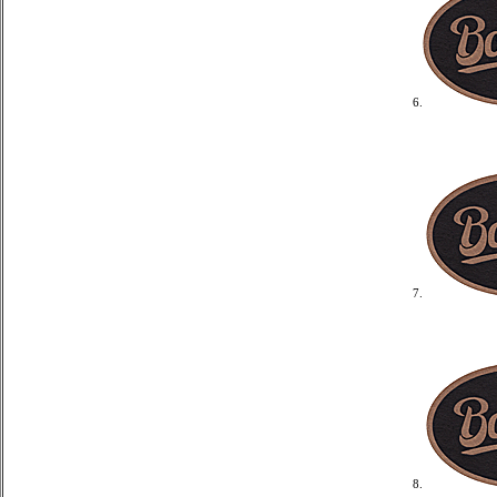
6.
7.
8.