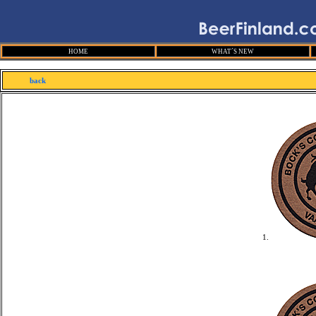
HOME
WHAT´S NEW
back
1.