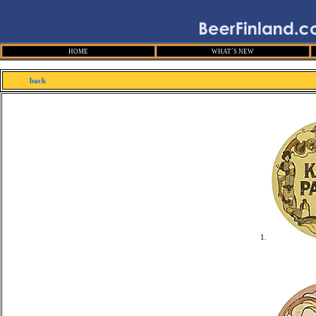
HOME
WHAT´S NEW
back
1.