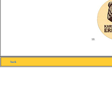
10.
back