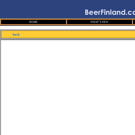
HOME
WHAT´S NEW
back