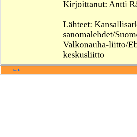
Kirjoittanut: Antti R
Lähteet: Kansallisark
sanomalehdet/Suome
Valkonauha-liitto/Eb
keskusliitto
back