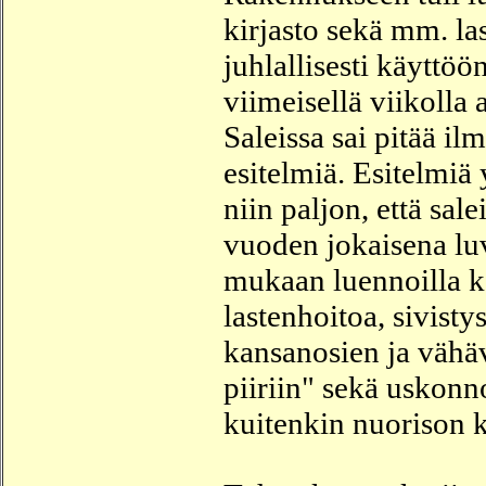
kirjasto sekä mm. la
juhlallisesti käyttö
viimeisellä viikolla 
Saleissa sai pitää il
esitelmiä. Esitelmiä 
niin paljon, että sal
vuoden jokaisena luv
mukaan luennoilla käs
lastenhoitoa, sivist
kansanosien ja vähäv
piiriin" sekä uskonno
kuitenkin nuorison k