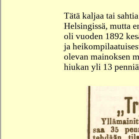
Tätä kaljaa tai saht
Helsingissä, mutta e
oli vuoden 1892 kesä
ja heikompilaatuisest
olevan mainoksen mu
hiukan yli 13 penniä 