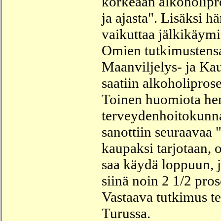
korkeaan alkoholipr
ja ajasta"
. Lisäksi hä
vaikuttaa jälkikäymi
Omien tutkimustensa 
Maanviljelys- ja Kau
saatiin alkoholiprose
Toinen huomiota her
terveydenhoitokunna
sanottiin seuraavaa
kaupaksi tarjotaan, o
saa käydä loppuun, 
siinä noin 2 1/2 pros
Vastaava tutkimus t
Turussa.