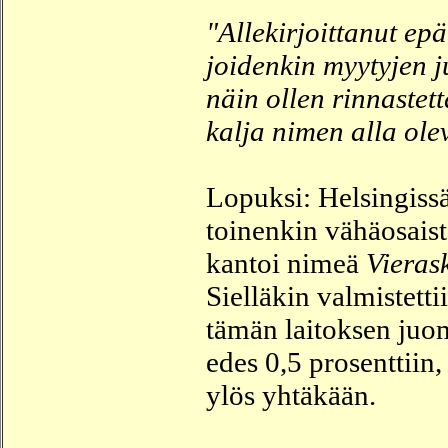
"Allekirjoittanut epä
joidenkin myytyjen j
näin ollen rinnastet
kalja nimen alla olev
Lopuksi: Helsingissä
toinenkin vähäosaist
kantoi nimeä
Vieras
Sielläkin valmistett
tämän laitoksen juom
edes 0,5 prosenttiin,
ylös yhtäkään.