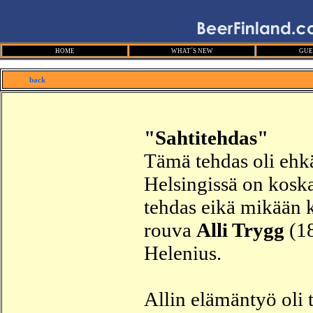
HOME
WHAT´S NEW
GUE
back
"Sahtitehdas"
Tämä tehdas oli ehk
Helsingissä on kosk
tehdas eikä mikään k
rouva
Alli Trygg
(18
Helenius.
Allin elämäntyö oli 