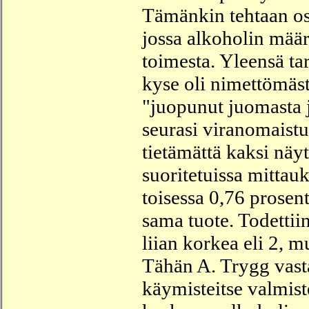
Tämänkin tehtaan osa
jossa alkoholin määr
toimesta. Yleensä ta
kyse oli nimettömäst
"juopunut juomasta jo
seurasi viranomaistut
tietämättä kaksi näy
suoritetuissa mittauks
toisessa 0,76 prosent
sama tuote. Todettiin
liian korkea eli 2, 
Tähän A. Trygg vast
käymisteitse valmist