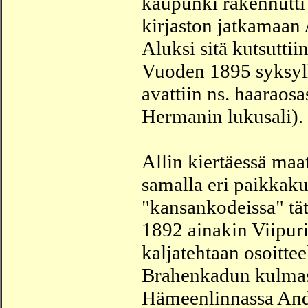
kaupunki rakennutti
kirjaston
jatkamaan A
Aluksi sitä kutsuttii
Vuoden 1895 syksyl
avattiin ns. haaraos
Hermanin lukusali). S
Allin kiertäessä maa
samalla eri paikkaku
"kansankodeissa" tät
1892 ainakin Viipuri
kaljatehtaan osoitte
Brahenkadun kulmass
Hämeenlinnassa Ande