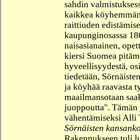
sahdin valmistuksess
kaikkea köyhemmän k
raittiuden edistämis
kaupunginosassa 180
naisasianainen, opett
kiersi Suomea pitämä
hyveellisyydestä, o
tiedetään, Sörnäiste
ja köyhää raavasta t
maailmansotaan saakk
juoppoutta". Tämän
vähentämiseksi Alli
Sörnäisten kansank
Rakennukseen tuli lu