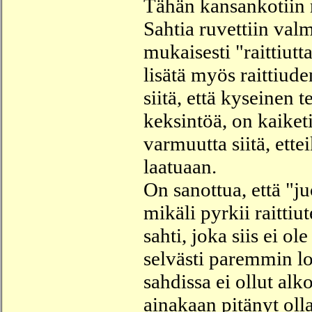
Tähän kansankotiin
Sahtia ruvettiin va
mukaisesti "raittiut
lisätä myös raittiud
siitä, että kyseinen t
keksintöä, on kaiketi
varmuutta siitä, ett
laatuaan.
On sanottua, että "ju
mikäli pyrkii raitti
sahti, joka siis ei o
selvästi paremmin lo
sahdissa ei ollut alk
ainakaan pitänyt oll